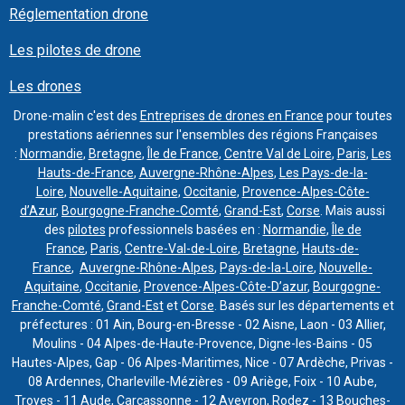
Réglementation drone
Les pilotes de drone
Les drones
Drone-malin c'est des
Entreprises de drones en France
pour toutes
prestations aériennes sur l'ensembles des régions Françaises
:
Normandie
,
Bretagne
,
Île de France
,
Centre Val de Loire
,
Paris
,
Les
Hauts-de-France
,
Auvergne-Rhône-Alpes
,
Les Pays-de-la-
Loire
,
Nouvelle-Aquitaine
,
Occitanie
,
Provence-Alpes-Côte-
d’Azur
,
Bourgogne-Franche-Comté
,
Grand-Est
,
Corse
. Mais aussi
des
pilotes
professionnels basées en :
Normandie
,
Île de
France
,
Paris
,
Centre-Val-de-Loire
,
Bretagne
,
Hauts-de-
France
,
Auvergne-Rhône-Alpes
,
Pays-de-la-Loire
,
Nouvelle-
Aquitaine
,
Occitanie
,
Provence-Alpes-Côte-D’azur
,
Bourgogne-
Franche-Comté
,
Grand-Est
et
Corse
. Basés sur les départements et
préfectures : 01 Ain, Bourg-en-Bresse - 02 Aisne, Laon - 03 Allier,
Moulins - 04 Alpes-de-Haute-Provence, Digne-les-Bains - 05
Hautes-Alpes, Gap - 06 Alpes-Maritimes, Nice - 07 Ardèche, Privas -
08 Ardennes, Charleville-Mézières - 09 Ariège, Foix - 10 Aube,
Troyes - 11 Aude, Carcassonne - 12 Aveyron, Rodez - 13 Bouches-