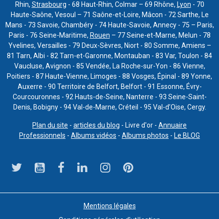
Rhin,
Strasbourg
- 68 Haut-Rhin, Colmar – 69 Rhône,
Lyon
- 70
Haute-Saône, Vesoul – 71 Saône-et-Loire, Mâcon - 72 Sarthe, Le
Mans - 73 Savoie, Chambéry - 74 Haute-Savoie, Annecy - 75 – Paris,
Paris - 76 Seine-Maritime,
Rouen
– 77 Seine-et-Marne, Melun - 78
Yvelines, Versailles - 79 Deux-Sèvres, Niort - 80 Somme, Amiens –
81 Tarn, Albi - 82 Tarn-et-Garonne, Montauban - 83 Var, Toulon - 84
Vaucluse, Avignon - 85 Vendée, La Roche-sur-Yon - 86 Vienne,
Poitiers - 87 Haute-Vienne, Limoges - 88 Vosges, Épinal - 89 Yonne,
Auxerre - 90 Territoire de Belfort, Belfort - 91 Essonne, Évry-
Courcouronnes - 92 Hauts-de-Seine, Nanterre - 93 Seine-Saint-
Denis, Bobigny - 94 Val-de-Marne, Créteil - 95 Val-d’Oise, Cergy.
Plan du site
-
articles du blog
- Livre d'or -
Annuaire
Professionnels
-
Albums vidéos
-
Albums photos
-
Le BLOG
Mentions légales