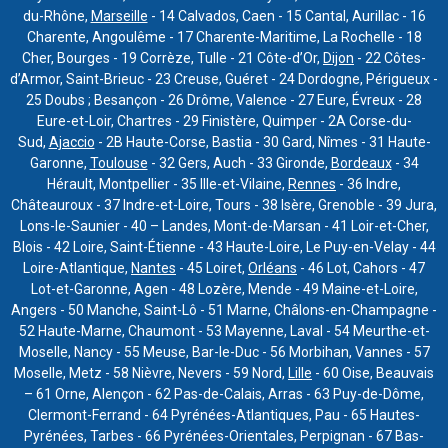
du-Rhône,
Marseille
- 14 Calvados, Caen - 15 Cantal, Aurillac - 16
Charente, Angoulême - 17 Charente-Maritime, La Rochelle - 18
Cher, Bourges - 19 Corrèze, Tulle - 21 Côte-d’Or,
Dijon
- 22 Côtes-
d’Armor, Saint-Brieuc - 23 Creuse, Guéret - 24 Dordogne, Périgueux -
25 Doubs ; Besançon - 26 Drôme, Valence - 27 Eure, Évreux - 28
Eure-et-Loir, Chartres - 29 Finistère, Quimper - 2A Corse-du-
Sud,
Ajaccio
- 2B Haute-Corse, Bastia - 30 Gard, Nîmes - 31 Haute-
Garonne,
Toulouse
- 32 Gers, Auch - 33 Gironde,
Bordeaux
- 34
Hérault, Montpellier - 35 Ille-et-Vilaine,
Rennes
- 36 Indre,
Châteauroux - 37 Indre-et-Loire, Tours - 38 Isère, Grenoble - 39 Jura,
Lons-le-Saunier - 40 – Landes, Mont-de-Marsan - 41 Loir-et-Cher,
Blois - 42 Loire, Saint-Étienne - 43 Haute-Loire, Le Puy-en-Velay - 44
Loire-Atlantique,
Nantes
- 45 Loiret,
Orléans
- 46 Lot, Cahors - 47
Lot-et-Garonne, Agen - 48 Lozère, Mende - 49 Maine-et-Loire,
Angers - 50 Manche, Saint-Lô - 51 Marne, Châlons-en-Champagne -
52 Haute-Marne, Chaumont - 53 Mayenne, Laval - 54 Meurthe-et-
Moselle, Nancy - 55 Meuse, Bar-le-Duc - 56 Morbihan, Vannes - 57
Moselle, Metz - 58 Nièvre, Nevers - 59 Nord,
Lille
- 60 Oise, Beauvais
– 61 Orne, Alençon - 62 Pas-de-Calais, Arras - 63 Puy-de-Dôme,
Clermont-Ferrand - 64 Pyrénées-Atlantiques, Pau - 65 Hautes-
Pyrénées, Tarbes - 66 Pyrénées-Orientales, Perpignan - 67 Bas-