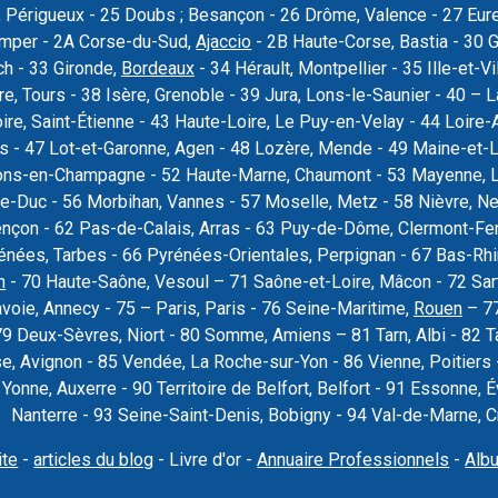
 Périgueux - 25 Doubs ; Besançon - 26 Drôme, Valence - 27 Eure, 
uimper - 2A Corse-du-Sud,
Ajaccio
- 2B Haute-Corse, Bastia - 30 
ch - 33 Gironde,
Bordeaux
- 34 Hérault, Montpellier - 35 Ille-et-Vi
re, Tours - 38 Isère, Grenoble - 39 Jura, Lons-le-Saunier - 40 –
oire, Saint-Étienne - 43 Haute-Loire, Le Puy-en-Velay - 44 Loire-
rs - 47 Lot-et-Garonne, Agen - 48 Lozère, Mende - 49 Maine-et-L
ons-en-Champagne - 52 Haute-Marne, Chaumont - 53 Mayenne, La
e-Duc - 56 Morbihan, Vannes - 57 Moselle, Metz - 58 Nièvre, Ne
ençon - 62 Pas-de-Calais, Arras - 63 Puy-de-Dôme, Clermont-Fer
nées, Tarbes - 66 Pyrénées-Orientales, Perpignan - 67 Bas-Rhi
n
- 70 Haute-Saône, Vesoul – 71 Saône-et-Loire, Mâcon - 72 Sar
voie, Annecy - 75 – Paris, Paris - 76 Seine-Maritime,
Rouen
– 77
79 Deux-Sèvres, Niort - 80 Somme, Amiens – 81 Tarn, Albi - 82 T
se, Avignon - 85 Vendée, La Roche-sur-Yon - 86 Vienne, Poitier
9 Yonne, Auxerre - 90 Territoire de Belfort, Belfort - 91 Essonne
Nanterre - 93 Seine-Saint-Denis, Bobigny - 94 Val-de-Marne, Cré
ite
-
articles du blog
- Livre d'or -
Annuaire Professionnels
-
Alb