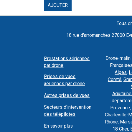
AJOUTER
Tous dr
18 rue d'arromanches 27000 Evre
Drone-malin
Prestations aériennes
par drone
Françaises
Alpes
,
L
Prises de vues
Comté
,
Gra
aériennes par drone
Aquitaine
Autres prises de vues
départeme
Secteurs d'intervention
Provence, 
des télépilotes
Charleville-
Rhône,
Marse
En savoir plus
- 18 Cher, 