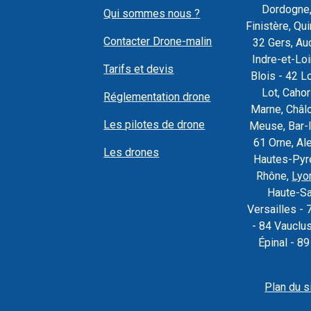
Dordogne,
Qui sommes nous ?
Finistère, Q
Contacter Drone-malin
32 Gers, Au
Indre-et-Loi
Tarifs et devis
Blois - 42 L
Lot, Caho
Réglementation drone
Marne, Châl
Les pilotes de drone
Meuse, Bar-l
61 Orne, Al
Les drones
Hautes-Pyré
Rhône,
Lyo
Haute-Sa
Versailles - 
- 84 Vauclu
Épinal - 8
Plan du s