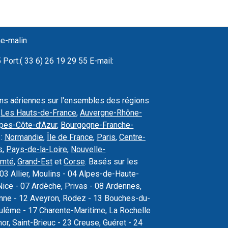
ne-malin
Port:( 33 6) 26 19 29 55 E-mail:
ons aériennes sur l'ensembles des régions
,
Les Hauts-de-France
,
Auvergne-Rhône-
pes-Côte-d’Azur
,
Bourgogne-Franche-
 :
Normandie
,
Île de France
,
Paris
,
Centre-
s
,
Pays-de-la-Loire
,
Nouvelle-
omté
,
Grand-Est
et
Corse
. Basés sur les
03 Allier, Moulins - 04 Alpes-de-Haute-
ice - 07 Ardèche, Privas - 08 Ardennes,
sonne - 12 Aveyron, Rodez - 13 Bouches-du-
oulême - 17 Charente-Maritime, La Rochelle
r, Saint-Brieuc - 23 Creuse, Guéret - 24