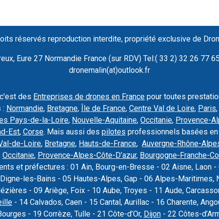
oits réservés reproduction interdite, propriété exclusive de Dro
ux, Eure 27 Normandie France (sur RDV) Tel:( 33 2) 32 26 77 65 
dronemalin(at)outlook.fr
 c'est des
Entreprises de drones en France
pour toutes prestati
 :
Normandie
,
Bretagne
,
Île de France
,
Centre Val de Loire
,
Paris
es Pays-de-la-Loire
,
Nouvelle-Aquitaine
,
Occitanie
,
Provence-Al
nd-Est
,
Corse
. Mais aussi des
pilotes
professionnels basées en
Val-de-Loire
,
Bretagne
,
Hauts-de-France
,
Auvergne-Rhône-Alpe
,
Occitanie
,
Provence-Alpes-Côte-D’azur
,
Bourgogne-Franche-C
nts et préfectures : 01 Ain, Bourg-en-Bresse - 02 Aisne, Laon - 
Digne-les-Bains - 05 Hautes-Alpes, Gap - 06 Alpes-Maritimes, N
Mézières - 09 Ariège, Foix - 10 Aube, Troyes - 11 Aude, Carcas
ille
- 14 Calvados, Caen - 15 Cantal, Aurillac - 16 Charente, Ang
Bourges - 19 Corrèze, Tulle - 21 Côte-d’Or,
Dijon
- 22 Côtes-d’Armo