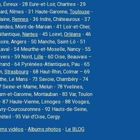
Évreux - 28 Eure-et-Loir, Chartres - 29
Gard, Nîmes - 31 Haute-Garonne,
Toulouse
-
laine,
Rennes
- 36 Indre, Châteauroux - 37
 Landes, Mont-de-Marsan - 41 Loir-et-Cher,
Atlantique,
Nantes
- 45 Loiret,
Orléans
- 46
oire, Angers - 50 Manche, Saint-Lô - 51
val - 54 Meurthe-et-Moselle, Nancy - 55
vers - 59 Nord,
Lille
- 60 Oise, Beauvais –
rand - 64 Pyrénées-Atlantiques, Pau - 65
n,
Strasbourg
- 68 Haut-Rhin, Colmar – 69
the, Le Mans - 73 Savoie, Chambéry - 74
 Seine-et-Marne, Melun - 78 Yvelines,
arn-et-Garonne, Montauban - 83 Var, Toulon
s - 87 Haute-Vienne, Limoges - 88 Vosges,
, Évry-Courcouronnes - 92 Hauts-de-Seine,
teil - 95 Val-d’Oise, Cergy.
ums vidéos
-
Albums photos
-
Le BLOG