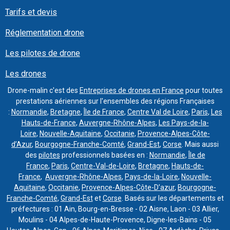
Tarifs et devis
Réglementation drone
Les pilotes de drone
Les drones
Drone-malin c'est des
Entreprises de drones en France
pour toutes
prestations aériennes sur l'ensembles des régions Françaises
:
Normandie
,
Bretagne
,
Île de France
,
Centre Val de Loire
,
Paris
,
Les
Hauts-de-France
,
Auvergne-Rhône-Alpes
,
Les Pays-de-la-
Loire
,
Nouvelle-Aquitaine
,
Occitanie
,
Provence-Alpes-Côte-
d’Azur
,
Bourgogne-Franche-Comté
,
Grand-Est
,
Corse
. Mais aussi
des
pilotes
professionnels basées en :
Normandie
,
Île de
France
,
Paris
,
Centre-Val-de-Loire
,
Bretagne
,
Hauts-de-
France
,
Auvergne-Rhône-Alpes
,
Pays-de-la-Loire
,
Nouvelle-
Aquitaine
,
Occitanie
,
Provence-Alpes-Côte-D’azur
,
Bourgogne-
Franche-Comté
,
Grand-Est
et
Corse
. Basés sur les départements et
préfectures : 01 Ain, Bourg-en-Bresse - 02 Aisne, Laon - 03 Allier,
Moulins - 04 Alpes-de-Haute-Provence, Digne-les-Bains - 05