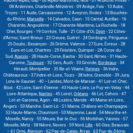
Hautes-Alpes, Gap - 06 Alpes-Maritimes, Nice - 07 Ardèche, Privas -
08 Ardennes, Charleville-Mézières - 09 Ariège, Foix - 10 Aube,
Troyes - 11 Aude, Carcassonne - 12 Aveyron, Rodez - 13 Bouches-
du-Rhône,
Marseille
- 14 Calvados, Caen - 15 Cantal, Aurillac - 16
Charente, Angoulême - 17 Charente-Maritime, La Rochelle - 18
Cher, Bourges - 19 Corrèze, Tulle - 21 Côte-d’Or,
Dijon
- 22 Côtes-
d’Armor, Saint-Brieuc - 23 Creuse, Guéret - 24 Dordogne, Périgueux -
25 Doubs ; Besançon - 26 Drôme, Valence - 27 Eure, Évreux - 28
Eure-et-Loir, Chartres - 29 Finistère, Quimper - 2A Corse-du-
Sud,
Ajaccio
- 2B Haute-Corse, Bastia - 30 Gard, Nîmes - 31 Haute-
Garonne,
Toulouse
- 32 Gers, Auch - 33 Gironde,
Bordeaux
- 34
Hérault, Montpellier - 35 Ille-et-Vilaine,
Rennes
- 36 Indre,
Châteauroux - 37 Indre-et-Loire, Tours - 38 Isère, Grenoble - 39 Jura,
Lons-le-Saunier - 40 – Landes, Mont-de-Marsan - 41 Loir-et-Cher,
Blois - 42 Loire, Saint-Étienne - 43 Haute-Loire, Le Puy-en-Velay - 44
Loire-Atlantique,
Nantes
- 45 Loiret,
Orléans
- 46 Lot, Cahors - 47
Lot-et-Garonne, Agen - 48 Lozère, Mende - 49 Maine-et-Loire,
Angers - 50 Manche, Saint-Lô - 51 Marne, Châlons-en-Champagne -
52 Haute-Marne, Chaumont - 53 Mayenne, Laval - 54 Meurthe-et-
Moselle, Nancy - 55 Meuse, Bar-le-Duc - 56 Morbihan, Vannes - 57
Moselle, Metz - 58 Nièvre, Nevers - 59 Nord,
Lille
- 60 Oise, Beauvais
– 61 Orne, Alençon - 62 Pas-de-Calais, Arras - 63 Puy-de-Dôme,