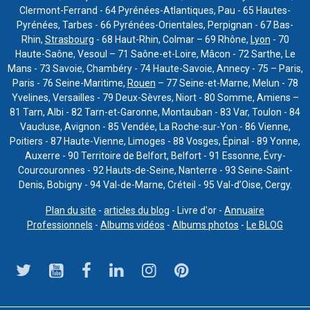
Clermont-Ferrand - 64 Pyrénées-Atlantiques, Pau - 65 Hautes-
Pyrénées, Tarbes - 66 Pyrénées-Orientales, Perpignan - 67 Bas-
Rhin,
Strasbourg
- 68 Haut-Rhin, Colmar – 69 Rhône,
Lyon
- 70
Haute-Saône, Vesoul – 71 Saône-et-Loire, Mâcon - 72 Sarthe, Le
Mans - 73 Savoie, Chambéry - 74 Haute-Savoie, Annecy - 75 – Paris,
Paris - 76 Seine-Maritime,
Rouen
– 77 Seine-et-Marne, Melun - 78
Yvelines, Versailles - 79 Deux-Sèvres, Niort - 80 Somme, Amiens –
81 Tarn, Albi - 82 Tarn-et-Garonne, Montauban - 83 Var, Toulon - 84
Vaucluse, Avignon - 85 Vendée, La Roche-sur-Yon - 86 Vienne,
Poitiers - 87 Haute-Vienne, Limoges - 88 Vosges, Épinal - 89 Yonne,
Auxerre - 90 Territoire de Belfort, Belfort - 91 Essonne, Évry-
Courcouronnes - 92 Hauts-de-Seine, Nanterre - 93 Seine-Saint-
Denis, Bobigny - 94 Val-de-Marne, Créteil - 95 Val-d’Oise, Cergy.
Plan du site
-
articles du blog
- Livre d'or -
Annuaire
Professionnels
-
Albums vidéos
-
Albums photos
-
Le BLOG