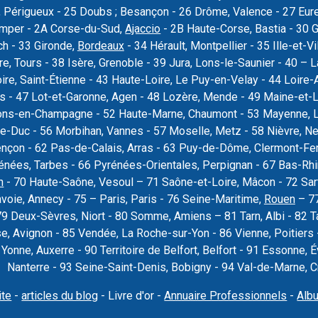
 Périgueux - 25 Doubs ; Besançon - 26 Drôme, Valence - 27 Eure, 
uimper - 2A Corse-du-Sud,
Ajaccio
- 2B Haute-Corse, Bastia - 30 
ch - 33 Gironde,
Bordeaux
- 34 Hérault, Montpellier - 35 Ille-et-Vi
re, Tours - 38 Isère, Grenoble - 39 Jura, Lons-le-Saunier - 40 –
oire, Saint-Étienne - 43 Haute-Loire, Le Puy-en-Velay - 44 Loire-
rs - 47 Lot-et-Garonne, Agen - 48 Lozère, Mende - 49 Maine-et-L
ons-en-Champagne - 52 Haute-Marne, Chaumont - 53 Mayenne, La
e-Duc - 56 Morbihan, Vannes - 57 Moselle, Metz - 58 Nièvre, Ne
ençon - 62 Pas-de-Calais, Arras - 63 Puy-de-Dôme, Clermont-Fer
nées, Tarbes - 66 Pyrénées-Orientales, Perpignan - 67 Bas-Rhi
n
- 70 Haute-Saône, Vesoul – 71 Saône-et-Loire, Mâcon - 72 Sar
voie, Annecy - 75 – Paris, Paris - 76 Seine-Maritime,
Rouen
– 77
79 Deux-Sèvres, Niort - 80 Somme, Amiens – 81 Tarn, Albi - 82 T
se, Avignon - 85 Vendée, La Roche-sur-Yon - 86 Vienne, Poitier
9 Yonne, Auxerre - 90 Territoire de Belfort, Belfort - 91 Essonne
Nanterre - 93 Seine-Saint-Denis, Bobigny - 94 Val-de-Marne, Cré
ite
-
articles du blog
- Livre d'or -
Annuaire Professionnels
-
Alb