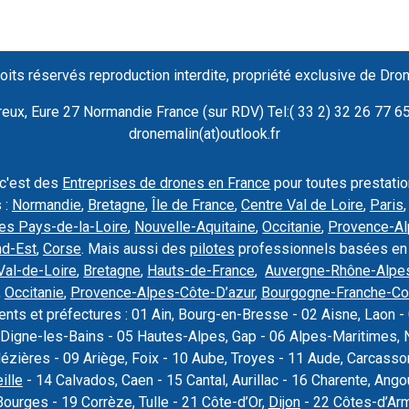
oits réservés reproduction interdite, propriété exclusive de Dro
ux, Eure 27 Normandie France (sur RDV) Tel:( 33 2) 32 26 77 65 
dronemalin(at)outlook.fr
 c'est des
Entreprises de drones en France
pour toutes prestati
 :
Normandie
,
Bretagne
,
Île de France
,
Centre Val de Loire
,
Paris
es Pays-de-la-Loire
,
Nouvelle-Aquitaine
,
Occitanie
,
Provence-Al
nd-Est
,
Corse
. Mais aussi des
pilotes
professionnels basées en
Val-de-Loire
,
Bretagne
,
Hauts-de-France
,
Auvergne-Rhône-Alpe
,
Occitanie
,
Provence-Alpes-Côte-D’azur
,
Bourgogne-Franche-C
nts et préfectures : 01 Ain, Bourg-en-Bresse - 02 Aisne, Laon - 
Digne-les-Bains - 05 Hautes-Alpes, Gap - 06 Alpes-Maritimes, N
Mézières - 09 Ariège, Foix - 10 Aube, Troyes - 11 Aude, Carcas
ille
- 14 Calvados, Caen - 15 Cantal, Aurillac - 16 Charente, Ang
Bourges - 19 Corrèze, Tulle - 21 Côte-d’Or,
Dijon
- 22 Côtes-d’Armo