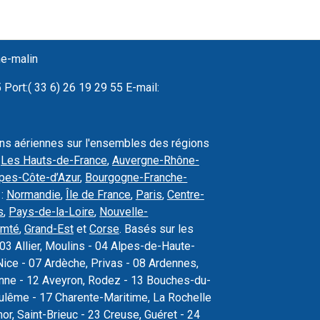
ne-malin
Port:( 33 6) 26 19 29 55 E-mail:
ons aériennes sur l'ensembles des régions
,
Les Hauts-de-France
,
Auvergne-Rhône-
pes-Côte-d’Azur
,
Bourgogne-Franche-
 :
Normandie
,
Île de France
,
Paris
,
Centre-
s
,
Pays-de-la-Loire
,
Nouvelle-
omté
,
Grand-Est
et
Corse
. Basés sur les
03 Allier, Moulins - 04 Alpes-de-Haute-
ice - 07 Ardèche, Privas - 08 Ardennes,
sonne - 12 Aveyron, Rodez - 13 Bouches-du-
oulême - 17 Charente-Maritime, La Rochelle
r, Saint-Brieuc - 23 Creuse, Guéret - 24