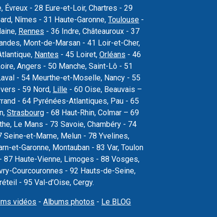
Évreux - 28 Eure-et-Loir, Chartres - 29
Gard, Nîmes - 31 Haute-Garonne,
Toulouse
-
laine,
Rennes
- 36 Indre, Châteauroux - 37
 Landes, Mont-de-Marsan - 41 Loir-et-Cher,
Atlantique,
Nantes
- 45 Loiret,
Orléans
- 46
oire, Angers - 50 Manche, Saint-Lô - 51
val - 54 Meurthe-et-Moselle, Nancy - 55
vers - 59 Nord,
Lille
- 60 Oise, Beauvais –
rand - 64 Pyrénées-Atlantiques, Pau - 65
n,
Strasbourg
- 68 Haut-Rhin, Colmar – 69
the, Le Mans - 73 Savoie, Chambéry - 74
 Seine-et-Marne, Melun - 78 Yvelines,
arn-et-Garonne, Montauban - 83 Var, Toulon
s - 87 Haute-Vienne, Limoges - 88 Vosges,
, Évry-Courcouronnes - 92 Hauts-de-Seine,
teil - 95 Val-d’Oise, Cergy.
ums vidéos
-
Albums photos
-
Le BLOG