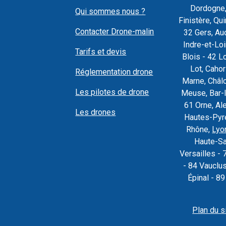
Dordogne,
Qui sommes nous ?
Finistère, Q
Contacter Drone-malin
32 Gers, Au
Indre-et-Loi
Tarifs et devis
Blois - 42 L
Lot, Caho
Réglementation drone
Marne, Châl
Les pilotes de drone
Meuse, Bar-l
61 Orne, Al
Les drones
Hautes-Pyré
Rhône,
Lyo
Haute-Sa
Versailles - 
- 84 Vauclu
Épinal - 8
Plan du s