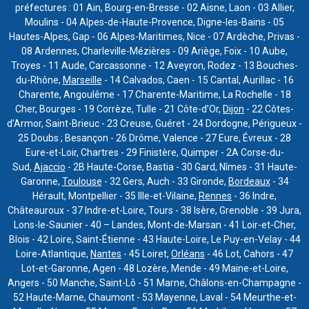
préfectures : 01 Ain, Bourg-en-Bresse - 02 Aisne, Laon - 03 Allier,
Moulins - 04 Alpes-de-Haute-Provence, Digne-les-Bains - 05
Hautes-Alpes, Gap - 06 Alpes-Maritimes, Nice - 07 Ardèche, Privas -
08 Ardennes, Charleville-Mézières - 09 Ariège, Foix - 10 Aube,
Troyes - 11 Aude, Carcassonne - 12 Aveyron, Rodez - 13 Bouches-
du-Rhône,
Marseille
- 14 Calvados, Caen - 15 Cantal, Aurillac - 16
Charente, Angoulême - 17 Charente-Maritime, La Rochelle - 18
Cher, Bourges - 19 Corrèze, Tulle - 21 Côte-d’Or,
Dijon
- 22 Côtes-
d’Armor, Saint-Brieuc - 23 Creuse, Guéret - 24 Dordogne, Périgueux -
25 Doubs ; Besançon - 26 Drôme, Valence - 27 Eure, Évreux - 28
Eure-et-Loir, Chartres - 29 Finistère, Quimper - 2A Corse-du-
Sud,
Ajaccio
- 2B Haute-Corse, Bastia - 30 Gard, Nîmes - 31 Haute-
Garonne,
Toulouse
- 32 Gers, Auch - 33 Gironde,
Bordeaux
- 34
Hérault, Montpellier - 35 Ille-et-Vilaine,
Rennes
- 36 Indre,
Châteauroux - 37 Indre-et-Loire, Tours - 38 Isère, Grenoble - 39 Jura,
Lons-le-Saunier - 40 – Landes, Mont-de-Marsan - 41 Loir-et-Cher,
Blois - 42 Loire, Saint-Étienne - 43 Haute-Loire, Le Puy-en-Velay - 44
Loire-Atlantique,
Nantes
- 45 Loiret,
Orléans
- 46 Lot, Cahors - 47
Lot-et-Garonne, Agen - 48 Lozère, Mende - 49 Maine-et-Loire,
Angers - 50 Manche, Saint-Lô - 51 Marne, Châlons-en-Champagne -
52 Haute-Marne, Chaumont - 53 Mayenne, Laval - 54 Meurthe-et-