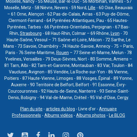
Moselle, Nancy - 55 Meuse, Bar-le-Duc - 56 Morbihan, Vannes - 57
Moselle, Metz - 58 Nièvre, Nevers - 59 Nord,
Lille
- 60 Oise, Beauvais
– 61 Orne, Alençon - 62 Pas-de-Calais, Arras - 63 Puy-de-Dôme,
Clermont-Ferrand - 64 Pyrénées-Atlantiques, Pau - 65 Hautes-
Pyrénées, Tarbes - 66 Pyrénées-Orientales, Perpignan - 67 Bas-
Rhin,
Strasbourg
- 68 Haut-Rhin, Colmar – 69 Rhône,
Lyon
- 70
Haute-Saône, Vesoul – 71 Saône-et-Loire, Mâcon - 72 Sarthe, Le
Mans - 73 Savoie, Chambéry - 74 Haute-Savoie, Annecy - 75 – Paris,
Paris - 76 Seine-Maritime,
Rouen
– 77 Seine-et-Marne, Melun - 78
Yvelines, Versailles - 79 Deux-Sèvres, Niort - 80 Somme, Amiens –
81 Tarn, Albi - 82 Tarn-et-Garonne, Montauban - 83 Var, Toulon - 84
Vaucluse, Avignon - 85 Vendée, La Roche-sur-Yon - 86 Vienne,
Poitiers - 87 Haute-Vienne, Limoges - 88 Vosges, Épinal - 89 Yonne,
Auxerre - 90 Territoire de Belfort, Belfort - 91 Essonne, Évry-
Courcouronnes - 92 Hauts-de-Seine, Nanterre - 93 Seine-Saint-
Denis, Bobigny - 94 Val-de-Marne, Créteil - 95 Val-d’Oise, Cergy.
Plan du site
-
articles du blog
- Livre d'or -
Annuaire
Professionnels
-
Albums vidéos
-
Albums photos
-
Le BLOG