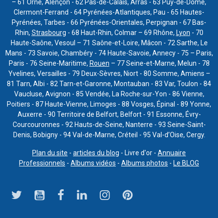
– 61 Orne, Alençon - 62 Pas-de-Calais, Arras - 63 Puy-de-Dôme,
Clermont-Ferrand - 64 Pyrénées-Atlantiques, Pau - 65 Hautes-
Pyrénées, Tarbes - 66 Pyrénées-Orientales, Perpignan - 67 Bas-
Rhin,
Strasbourg
- 68 Haut-Rhin, Colmar – 69 Rhône,
Lyon
- 70
Haute-Saône, Vesoul – 71 Saône-et-Loire, Mâcon - 72 Sarthe, Le
Mans - 73 Savoie, Chambéry - 74 Haute-Savoie, Annecy - 75 – Paris,
Paris - 76 Seine-Maritime,
Rouen
– 77 Seine-et-Marne, Melun - 78
Yvelines, Versailles - 79 Deux-Sèvres, Niort - 80 Somme, Amiens –
81 Tarn, Albi - 82 Tarn-et-Garonne, Montauban - 83 Var, Toulon - 84
Vaucluse, Avignon - 85 Vendée, La Roche-sur-Yon - 86 Vienne,
Poitiers - 87 Haute-Vienne, Limoges - 88 Vosges, Épinal - 89 Yonne,
Auxerre - 90 Territoire de Belfort, Belfort - 91 Essonne, Évry-
Courcouronnes - 92 Hauts-de-Seine, Nanterre - 93 Seine-Saint-
Denis, Bobigny - 94 Val-de-Marne, Créteil - 95 Val-d’Oise, Cergy.
Plan du site
-
articles du blog
- Livre d'or -
Annuaire
Professionnels
-
Albums vidéos
-
Albums photos
-
Le BLOG