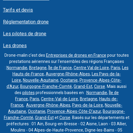
Tarifs et devis
Réglementation drone
Les pilotes de drone
Les drones
Drone-malin c'est des
Entreprises de drones en France
pour toutes
prestations aériennes sur l'ensembles des régions Françaises
:
Normandie
,
Bretagne
,
Île de France
,
Centre Val de Loire
,
Paris
,
Les
Hauts-de-France
,
Auvergne-Rhône-Alpes
,
Les Pays-de-la-
Loire
,
Nouvelle-Aquitaine
,
Occitanie
,
Provence-Alpes-Côte-
d’Azur
,
Bourgogne-Franche-Comté
,
Grand-Est
,
Corse
. Mais aussi
des
pilotes
professionnels basées en :
Normandie
,
Île de
France
,
Paris
,
Centre-Val-de-Loire
,
Bretagne
,
Hauts-de-
France
,
Auvergne-Rhône-Alpes
,
Pays-de-la-Loire
,
Nouvelle-
Aquitaine
,
Occitanie
,
Provence-Alpes-Côte-D’azur
,
Bourgogne-
Franche-Comté
,
Grand-Est
et
Corse
. Basés sur les départements et
préfectures : 01 Ain, Bourg-en-Bresse - 02 Aisne, Laon - 03 Allier,
Moulins - 04 Alpes-de-Haute-Provence, Digne-les-Bains - 05