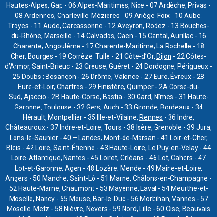
Hautes-Alpes, Gap - 06 Alpes-Maritimes, Nice - 07 Ardèche, Privas -
08 Ardennes, Charleville-Mézières - 09 Ariège, Foix - 10 Aube,
Troyes - 11 Aude, Carcassonne - 12 Aveyron, Rodez - 13 Bouches-
du-Rhône,
Marseille
- 14 Calvados, Caen - 15 Cantal, Aurillac - 16
Charente, Angoulême - 17 Charente-Maritime, La Rochelle - 18
Cher, Bourges - 19 Corrèze, Tulle - 21 Côte-d’Or,
Dijon
- 22 Côtes-
d’Armor, Saint-Brieuc - 23 Creuse, Guéret - 24 Dordogne, Périgueux -
25 Doubs ; Besançon - 26 Drôme, Valence - 27 Eure, Évreux - 28
Eure-et-Loir, Chartres - 29 Finistère, Quimper - 2A Corse-du-
Sud,
Ajaccio
- 2B Haute-Corse, Bastia - 30 Gard, Nîmes - 31 Haute-
Garonne,
Toulouse
- 32 Gers, Auch - 33 Gironde,
Bordeaux
- 34
Hérault, Montpellier - 35 Ille-et-Vilaine,
Rennes
- 36 Indre,
Châteauroux - 37 Indre-et-Loire, Tours - 38 Isère, Grenoble - 39 Jura,
Lons-le-Saunier - 40 – Landes, Mont-de-Marsan - 41 Loir-et-Cher,
Blois - 42 Loire, Saint-Étienne - 43 Haute-Loire, Le Puy-en-Velay - 44
Loire-Atlantique,
Nantes
- 45 Loiret,
Orléans
- 46 Lot, Cahors - 47
Lot-et-Garonne, Agen - 48 Lozère, Mende - 49 Maine-et-Loire,
Angers - 50 Manche, Saint-Lô - 51 Marne, Châlons-en-Champagne -
52 Haute-Marne, Chaumont - 53 Mayenne, Laval - 54 Meurthe-et-
Moselle, Nancy - 55 Meuse, Bar-le-Duc - 56 Morbihan, Vannes - 57
Moselle, Metz - 58 Nièvre, Nevers - 59 Nord,
Lille
- 60 Oise, Beauvais