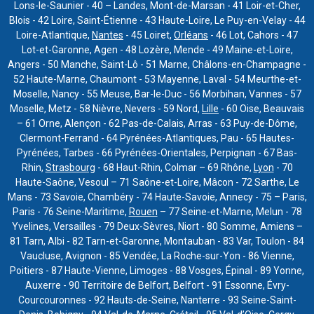
Lons-le-Saunier - 40 – Landes, Mont-de-Marsan - 41 Loir-et-Cher,
Blois - 42 Loire, Saint-Étienne - 43 Haute-Loire, Le Puy-en-Velay - 44
Loire-Atlantique,
Nantes
- 45 Loiret,
Orléans
- 46 Lot, Cahors - 47
Lot-et-Garonne, Agen - 48 Lozère, Mende - 49 Maine-et-Loire,
Angers - 50 Manche, Saint-Lô - 51 Marne, Châlons-en-Champagne -
52 Haute-Marne, Chaumont - 53 Mayenne, Laval - 54 Meurthe-et-
Moselle, Nancy - 55 Meuse, Bar-le-Duc - 56 Morbihan, Vannes - 57
Moselle, Metz - 58 Nièvre, Nevers - 59 Nord,
Lille
- 60 Oise, Beauvais
– 61 Orne, Alençon - 62 Pas-de-Calais, Arras - 63 Puy-de-Dôme,
Clermont-Ferrand - 64 Pyrénées-Atlantiques, Pau - 65 Hautes-
Pyrénées, Tarbes - 66 Pyrénées-Orientales, Perpignan - 67 Bas-
Rhin,
Strasbourg
- 68 Haut-Rhin, Colmar – 69 Rhône,
Lyon
- 70
Haute-Saône, Vesoul – 71 Saône-et-Loire, Mâcon - 72 Sarthe, Le
Mans - 73 Savoie, Chambéry - 74 Haute-Savoie, Annecy - 75 – Paris,
Paris - 76 Seine-Maritime,
Rouen
– 77 Seine-et-Marne, Melun - 78
Yvelines, Versailles - 79 Deux-Sèvres, Niort - 80 Somme, Amiens –
81 Tarn, Albi - 82 Tarn-et-Garonne, Montauban - 83 Var, Toulon - 84
Vaucluse, Avignon - 85 Vendée, La Roche-sur-Yon - 86 Vienne,
Poitiers - 87 Haute-Vienne, Limoges - 88 Vosges, Épinal - 89 Yonne,
Auxerre - 90 Territoire de Belfort, Belfort - 91 Essonne, Évry-
Courcouronnes - 92 Hauts-de-Seine, Nanterre - 93 Seine-Saint-