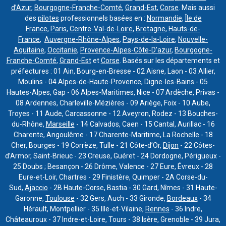
d’Azur
,
Bourgogne-Franche-Comté
,
Grand-Est
,
Corse
. Mais aussi
des
pilotes
professionnels basées en :
Normandie
,
Île de
France
,
Paris
,
Centre-Val-de-Loire
,
Bretagne
,
Hauts-de-
France
,
Auvergne-Rhône-Alpes
,
Pays-de-la-Loire
,
Nouvelle-
Aquitaine
,
Occitanie
,
Provence-Alpes-Côte-D’azur
,
Bourgogne-
Franche-Comté
,
Grand-Est
et
Corse
. Basés sur les départements et
préfectures : 01 Ain, Bourg-en-Bresse - 02 Aisne, Laon - 03 Allier,
Moulins - 04 Alpes-de-Haute-Provence, Digne-les-Bains - 05
Hautes-Alpes, Gap - 06 Alpes-Maritimes, Nice - 07 Ardèche, Privas -
08 Ardennes, Charleville-Mézières - 09 Ariège, Foix - 10 Aube,
Troyes - 11 Aude, Carcassonne - 12 Aveyron, Rodez - 13 Bouches-
du-Rhône,
Marseille
- 14 Calvados, Caen - 15 Cantal, Aurillac - 16
Charente, Angoulême - 17 Charente-Maritime, La Rochelle - 18
Cher, Bourges - 19 Corrèze, Tulle - 21 Côte-d’Or,
Dijon
- 22 Côtes-
d’Armor, Saint-Brieuc - 23 Creuse, Guéret - 24 Dordogne, Périgueux -
25 Doubs ; Besançon - 26 Drôme, Valence - 27 Eure, Évreux - 28
Eure-et-Loir, Chartres - 29 Finistère, Quimper - 2A Corse-du-
Sud,
Ajaccio
- 2B Haute-Corse, Bastia - 30 Gard, Nîmes - 31 Haute-
Garonne,
Toulouse
- 32 Gers, Auch - 33 Gironde,
Bordeaux
- 34
Hérault, Montpellier - 35 Ille-et-Vilaine,
Rennes
- 36 Indre,
Châteauroux - 37 Indre-et-Loire, Tours - 38 Isère, Grenoble - 39 Jura,