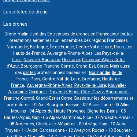
Les pilotes de drone
Les drones
Drone-malin c'est des
Entreprises de drones en France
pour toutes
prestations aériennes sur l'ensembles des régions Françaises
:
Normandie
,
Bretagne
,
Île de France
,
Centre Val de Loire
,
Paris
,
Les
Hauts-de-France
,
Auvergne-Rhône-Alpes
,
Les Pays-de-la-
Loire
,
Nouvelle-Aquitaine
,
Occitanie
,
Provence-Alpes-Côte-
d’Azur
,
Bourgogne-Franche-Comté
,
Grand-Est
,
Corse
. Mais aussi
des
pilotes
professionnels basées en :
Normandie
,
Île de
France
,
Paris
,
Centre-Val-de-Loire
,
Bretagne
,
Hauts-de-
France
,
Auvergne-Rhône-Alpes
,
Pays-de-la-Loire
,
Nouvelle-
Aquitaine
,
Occitanie
,
Provence-Alpes-Côte-D’azur
,
Bourgogne-
Franche-Comté
,
Grand-Est
et
Corse
. Basés sur les départements et
préfectures : 01 Ain, Bourg-en-Bresse - 02 Aisne, Laon - 03 Allier,
Moulins - 04 Alpes-de-Haute-Provence, Digne-les-Bains - 05
Hautes-Alpes, Gap - 06 Alpes-Maritimes, Nice - 07 Ardèche, Privas -
08 Ardennes, Charleville-Mézières - 09 Ariège, Foix - 10 Aube,
Troyes - 11 Aude, Carcassonne - 12 Aveyron, Rodez - 13 Bouches-
du-Rhône,
Marseille
- 14 Calvados, Caen - 15 Cantal, Aurillac - 16