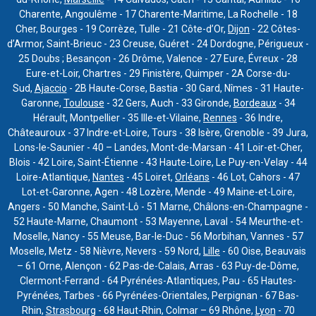
Charente, Angoulême - 17 Charente-Maritime, La Rochelle - 18
Cher, Bourges - 19 Corrèze, Tulle - 21 Côte-d’Or,
Dijon
- 22 Côtes-
d’Armor, Saint-Brieuc - 23 Creuse, Guéret - 24 Dordogne, Périgueux -
25 Doubs ; Besançon - 26 Drôme, Valence - 27 Eure, Évreux - 28
Eure-et-Loir, Chartres - 29 Finistère, Quimper - 2A Corse-du-
Sud,
Ajaccio
- 2B Haute-Corse, Bastia - 30 Gard, Nîmes - 31 Haute-
Garonne,
Toulouse
- 32 Gers, Auch - 33 Gironde,
Bordeaux
- 34
Hérault, Montpellier - 35 Ille-et-Vilaine,
Rennes
- 36 Indre,
Châteauroux - 37 Indre-et-Loire, Tours - 38 Isère, Grenoble - 39 Jura,
Lons-le-Saunier - 40 – Landes, Mont-de-Marsan - 41 Loir-et-Cher,
Blois - 42 Loire, Saint-Étienne - 43 Haute-Loire, Le Puy-en-Velay - 44
Loire-Atlantique,
Nantes
- 45 Loiret,
Orléans
- 46 Lot, Cahors - 47
Lot-et-Garonne, Agen - 48 Lozère, Mende - 49 Maine-et-Loire,
Angers - 50 Manche, Saint-Lô - 51 Marne, Châlons-en-Champagne -
52 Haute-Marne, Chaumont - 53 Mayenne, Laval - 54 Meurthe-et-
Moselle, Nancy - 55 Meuse, Bar-le-Duc - 56 Morbihan, Vannes - 57
Moselle, Metz - 58 Nièvre, Nevers - 59 Nord,
Lille
- 60 Oise, Beauvais
– 61 Orne, Alençon - 62 Pas-de-Calais, Arras - 63 Puy-de-Dôme,
Clermont-Ferrand - 64 Pyrénées-Atlantiques, Pau - 65 Hautes-
Pyrénées, Tarbes - 66 Pyrénées-Orientales, Perpignan - 67 Bas-
Rhin,
Strasbourg
- 68 Haut-Rhin, Colmar – 69 Rhône,
Lyon
- 70