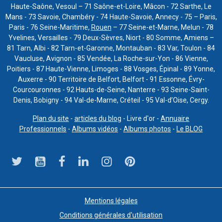
Haute-Saône, Vesoul – 71 Saône-et-Loire, Mâcon - 72 Sarthe, Le
Mans - 73 Savoie, Chambéry - 74 Haute-Savoie, Annecy - 75 – Paris,
Paris - 76 Seine-Maritime,
Rouen
– 77 Seine-et-Marne, Melun - 78
Yvelines, Versailles - 79 Deux-Sèvres, Niort - 80 Somme, Amiens –
81 Tarn, Albi - 82 Tarn-et-Garonne, Montauban - 83 Var, Toulon - 84
Vaucluse, Avignon - 85 Vendée, La Roche-sur-Yon - 86 Vienne,
Poitiers - 87 Haute-Vienne, Limoges - 88 Vosges, Épinal - 89 Yonne,
Auxerre - 90 Territoire de Belfort, Belfort - 91 Essonne, Évry-
Courcouronnes - 92 Hauts-de-Seine, Nanterre - 93 Seine-Saint-
Denis, Bobigny - 94 Val-de-Marne, Créteil - 95 Val-d’Oise, Cergy.
Plan du site
-
articles du blog
- Livre d'or -
Annuaire
Professionnels
-
Albums vidéos
-
Albums photos
-
Le BLOG
Mentions légales
Conditions générales d'utilisation