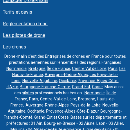
Contacter Drone-malin
Tarifs et devis
Réglementation drone
Les pilotes de drone
Les drones
Drone-malin c'est des
Entreprises de drones en France
pour toutes
prestations aériennes sur l'ensembles des régions Françaises
:
Normandie
,
Bretagne
,
Île de France
,
Centre Val de Loire
,
Paris
,
Les
Hauts-de-France
,
Auvergne-Rhône-Alpes
,
Les Pays-de-la-
Loire
,
Nouvelle-Aquitaine
,
Occitanie
,
Provence-Alpes-Côte-
d’Azur
,
Bourgogne-Franche-Comté
,
Grand-Est
,
Corse
. Mais aussi
des
pilotes
professionnels basées en :
Normandie
,
Île de
France
,
Paris
,
Centre-Val-de-Loire
,
Bretagne
,
Hauts-de-
France
,
Auvergne-Rhône-Alpes
,
Pays-de-la-Loire
,
Nouvelle-
Aquitaine
,
Occitanie
,
Provence-Alpes-Côte-D’azur
,
Bourgogne-
Franche-Comté
,
Grand-Est
et
Corse
. Basés sur les départements et
préfectures : 01 Ain, Bourg-en-Bresse - 02 Aisne, Laon - 03 Allier,
Moulins - 04 Alpes-de-Haute-Provence, Digne-les-Bains - 05