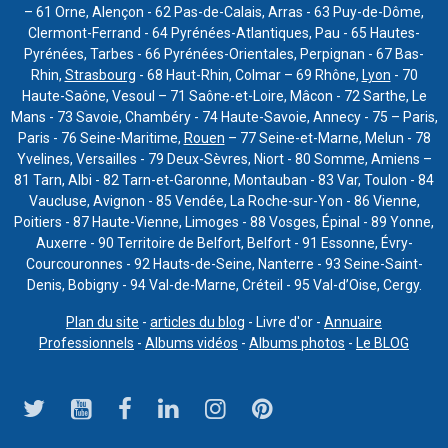
– 61 Orne, Alençon - 62 Pas-de-Calais, Arras - 63 Puy-de-Dôme,
Clermont-Ferrand - 64 Pyrénées-Atlantiques, Pau - 65 Hautes-
Pyrénées, Tarbes - 66 Pyrénées-Orientales, Perpignan - 67 Bas-
Rhin,
Strasbourg
- 68 Haut-Rhin, Colmar – 69 Rhône,
Lyon
- 70
Haute-Saône, Vesoul – 71 Saône-et-Loire, Mâcon - 72 Sarthe, Le
Mans - 73 Savoie, Chambéry - 74 Haute-Savoie, Annecy - 75 – Paris,
Paris - 76 Seine-Maritime,
Rouen
– 77 Seine-et-Marne, Melun - 78
Yvelines, Versailles - 79 Deux-Sèvres, Niort - 80 Somme, Amiens –
81 Tarn, Albi - 82 Tarn-et-Garonne, Montauban - 83 Var, Toulon - 84
Vaucluse, Avignon - 85 Vendée, La Roche-sur-Yon - 86 Vienne,
Poitiers - 87 Haute-Vienne, Limoges - 88 Vosges, Épinal - 89 Yonne,
Auxerre - 90 Territoire de Belfort, Belfort - 91 Essonne, Évry-
Courcouronnes - 92 Hauts-de-Seine, Nanterre - 93 Seine-Saint-
Denis, Bobigny - 94 Val-de-Marne, Créteil - 95 Val-d’Oise, Cergy.
Plan du site
-
articles du blog
- Livre d'or -
Annuaire
Professionnels
-
Albums vidéos
-
Albums photos
-
Le BLOG