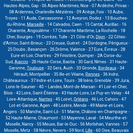
Hautes-Alpes, Gap - 06 Alpes-Maritimes, Nice - 07 Ardèche, Privas -
08 Ardennes, Charleville-Mézières - 09 Ariège, Foix - 10 Aube,
Troyes - 11 Aude, Carcassonne - 12 Aveyron, Rodez - 13 Bouches-
du-Rhône,
Marseille
- 14 Calvados, Caen - 15 Cantal, Aurillac - 16
Charente, Angoulême - 17 Charente-Maritime, La Rochelle - 18
Cher, Bourges - 19 Corrèze, Tulle - 21 Côte-d’Or,
Dijon
- 22 Côtes-
d’Armor, Saint-Brieuc - 23 Creuse, Guéret - 24 Dordogne, Périgueux -
25 Doubs ; Besançon - 26 Drôme, Valence - 27 Eure, Évreux - 28
Eure-et-Loir, Chartres - 29 Finistère, Quimper - 2A Corse-du-
Sud,
Ajaccio
- 2B Haute-Corse, Bastia - 30 Gard, Nîmes - 31 Haute-
Garonne,
Toulouse
- 32 Gers, Auch - 33 Gironde,
Bordeaux
- 34
Hérault, Montpellier - 35 Ille-et-Vilaine,
Rennes
- 36 Indre,
Châteauroux - 37 Indre-et-Loire, Tours - 38 Isère, Grenoble - 39 Jura,
Lons-le-Saunier - 40 – Landes, Mont-de-Marsan - 41 Loir-et-Cher,
Blois - 42 Loire, Saint-Étienne - 43 Haute-Loire, Le Puy-en-Velay - 44
Loire-Atlantique,
Nantes
- 45 Loiret,
Orléans
- 46 Lot, Cahors - 47
Lot-et-Garonne, Agen - 48 Lozère, Mende - 49 Maine-et-Loire,
Angers - 50 Manche, Saint-Lô - 51 Marne, Châlons-en-Champagne -
52 Haute-Marne, Chaumont - 53 Mayenne, Laval - 54 Meurthe-et-
Moselle, Nancy - 55 Meuse, Bar-le-Duc - 56 Morbihan, Vannes - 57
Moselle, Metz - 58 Nièvre, Nevers - 59 Nord,
Lille
- 60 Oise, Beauvais