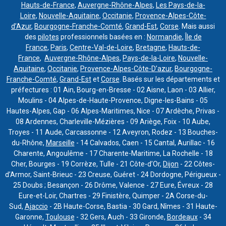
Hauts-de-France
,
Auvergne-Rhône-Alpes
,
Les Pays-de-la-
Loire
,
Nouvelle-Aquitaine
,
Occitanie
,
Provence-Alpes-Côte-
d’Azur
,
Bourgogne-Franche-Comté
,
Grand-Est
,
Corse
. Mais aussi
des
pilotes
professionnels basées en :
Normandie
,
Île de
France
,
Paris
,
Centre-Val-de-Loire
,
Bretagne
,
Hauts-de-
France
,
Auvergne-Rhône-Alpes
,
Pays-de-la-Loire
,
Nouvelle-
Aquitaine
,
Occitanie
,
Provence-Alpes-Côte-D’azur
,
Bourgogne-
Franche-Comté
,
Grand-Est
et
Corse
. Basés sur les départements et
préfectures : 01 Ain, Bourg-en-Bresse - 02 Aisne, Laon - 03 Allier,
Moulins - 04 Alpes-de-Haute-Provence, Digne-les-Bains - 05
Hautes-Alpes, Gap - 06 Alpes-Maritimes, Nice - 07 Ardèche, Privas -
08 Ardennes, Charleville-Mézières - 09 Ariège, Foix - 10 Aube,
Troyes - 11 Aude, Carcassonne - 12 Aveyron, Rodez - 13 Bouches-
du-Rhône,
Marseille
- 14 Calvados, Caen - 15 Cantal, Aurillac - 16
Charente, Angoulême - 17 Charente-Maritime, La Rochelle - 18
Cher, Bourges - 19 Corrèze, Tulle - 21 Côte-d’Or,
Dijon
- 22 Côtes-
d’Armor, Saint-Brieuc - 23 Creuse, Guéret - 24 Dordogne, Périgueux -
25 Doubs ; Besançon - 26 Drôme, Valence - 27 Eure, Évreux - 28
Eure-et-Loir, Chartres - 29 Finistère, Quimper - 2A Corse-du-
Sud,
Ajaccio
- 2B Haute-Corse, Bastia - 30 Gard, Nîmes - 31 Haute-
Garonne,
Toulouse
- 32 Gers, Auch - 33 Gironde,
Bordeaux
- 34