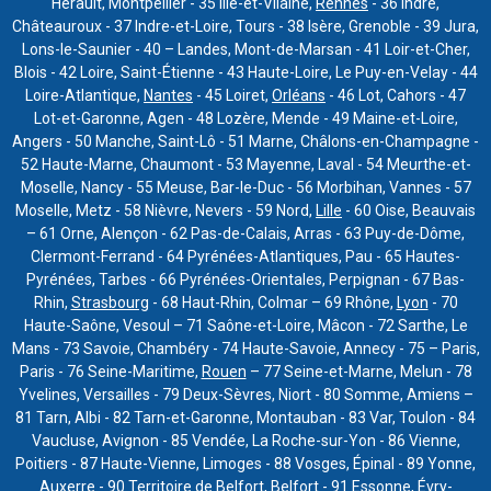
Hérault, Montpellier - 35 Ille-et-Vilaine,
Rennes
- 36 Indre,
Châteauroux - 37 Indre-et-Loire, Tours - 38 Isère, Grenoble - 39 Jura,
Lons-le-Saunier - 40 – Landes, Mont-de-Marsan - 41 Loir-et-Cher,
Blois - 42 Loire, Saint-Étienne - 43 Haute-Loire, Le Puy-en-Velay - 44
Loire-Atlantique,
Nantes
- 45 Loiret,
Orléans
- 46 Lot, Cahors - 47
Lot-et-Garonne, Agen - 48 Lozère, Mende - 49 Maine-et-Loire,
Angers - 50 Manche, Saint-Lô - 51 Marne, Châlons-en-Champagne -
52 Haute-Marne, Chaumont - 53 Mayenne, Laval - 54 Meurthe-et-
Moselle, Nancy - 55 Meuse, Bar-le-Duc - 56 Morbihan, Vannes - 57
Moselle, Metz - 58 Nièvre, Nevers - 59 Nord,
Lille
- 60 Oise, Beauvais
– 61 Orne, Alençon - 62 Pas-de-Calais, Arras - 63 Puy-de-Dôme,
Clermont-Ferrand - 64 Pyrénées-Atlantiques, Pau - 65 Hautes-
Pyrénées, Tarbes - 66 Pyrénées-Orientales, Perpignan - 67 Bas-
Rhin,
Strasbourg
- 68 Haut-Rhin, Colmar – 69 Rhône,
Lyon
- 70
Haute-Saône, Vesoul – 71 Saône-et-Loire, Mâcon - 72 Sarthe, Le
Mans - 73 Savoie, Chambéry - 74 Haute-Savoie, Annecy - 75 – Paris,
Paris - 76 Seine-Maritime,
Rouen
– 77 Seine-et-Marne, Melun - 78
Yvelines, Versailles - 79 Deux-Sèvres, Niort - 80 Somme, Amiens –
81 Tarn, Albi - 82 Tarn-et-Garonne, Montauban - 83 Var, Toulon - 84
Vaucluse, Avignon - 85 Vendée, La Roche-sur-Yon - 86 Vienne,
Poitiers - 87 Haute-Vienne, Limoges - 88 Vosges, Épinal - 89 Yonne,
Auxerre - 90 Territoire de Belfort, Belfort - 91 Essonne, Évry-