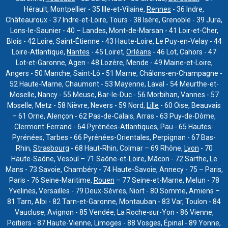
Hérault, Montpellier - 35 Ille-et-Vilaine,
Rennes
- 36 Indre,
Châteauroux - 37 Indre-et-Loire, Tours - 38 Isère, Grenoble - 39 Jura,
Lons-le-Saunier - 40 – Landes, Mont-de-Marsan - 41 Loir-et-Cher,
Blois - 42 Loire, Saint-Étienne - 43 Haute-Loire, Le Puy-en-Velay - 44
Loire-Atlantique,
Nantes
- 45 Loiret,
Orléans
- 46 Lot, Cahors - 47
Lot-et-Garonne, Agen - 48 Lozère, Mende - 49 Maine-et-Loire,
Angers - 50 Manche, Saint-Lô - 51 Marne, Châlons-en-Champagne -
52 Haute-Marne, Chaumont - 53 Mayenne, Laval - 54 Meurthe-et-
Moselle, Nancy - 55 Meuse, Bar-le-Duc - 56 Morbihan, Vannes - 57
Moselle, Metz - 58 Nièvre, Nevers - 59 Nord,
Lille
- 60 Oise, Beauvais
– 61 Orne, Alençon - 62 Pas-de-Calais, Arras - 63 Puy-de-Dôme,
Clermont-Ferrand - 64 Pyrénées-Atlantiques, Pau - 65 Hautes-
Pyrénées, Tarbes - 66 Pyrénées-Orientales, Perpignan - 67 Bas-
Rhin,
Strasbourg
- 68 Haut-Rhin, Colmar – 69 Rhône,
Lyon
- 70
Haute-Saône, Vesoul – 71 Saône-et-Loire, Mâcon - 72 Sarthe, Le
Mans - 73 Savoie, Chambéry - 74 Haute-Savoie, Annecy - 75 – Paris,
Paris - 76 Seine-Maritime,
Rouen
– 77 Seine-et-Marne, Melun - 78
Yvelines, Versailles - 79 Deux-Sèvres, Niort - 80 Somme, Amiens –
81 Tarn, Albi - 82 Tarn-et-Garonne, Montauban - 83 Var, Toulon - 84
Vaucluse, Avignon - 85 Vendée, La Roche-sur-Yon - 86 Vienne,
Poitiers - 87 Haute-Vienne, Limoges - 88 Vosges, Épinal - 89 Yonne,