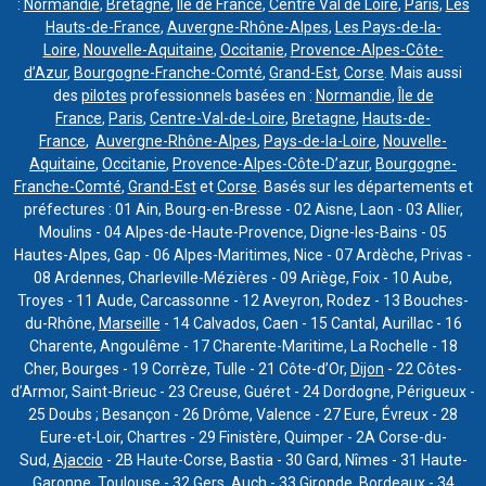
:
Normandie
,
Bretagne
,
Île de France
,
Centre Val de Loire
,
Paris
,
Les
Hauts-de-France
,
Auvergne-Rhône-Alpes
,
Les Pays-de-la-
Loire
,
Nouvelle-Aquitaine
,
Occitanie
,
Provence-Alpes-Côte-
d’Azur
,
Bourgogne-Franche-Comté
,
Grand-Est
,
Corse
. Mais aussi
des
pilotes
professionnels basées en :
Normandie
,
Île de
France
,
Paris
,
Centre-Val-de-Loire
,
Bretagne
,
Hauts-de-
France
,
Auvergne-Rhône-Alpes
,
Pays-de-la-Loire
,
Nouvelle-
Aquitaine
,
Occitanie
,
Provence-Alpes-Côte-D’azur
,
Bourgogne-
Franche-Comté
,
Grand-Est
et
Corse
. Basés sur les départements et
préfectures : 01 Ain, Bourg-en-Bresse - 02 Aisne, Laon - 03 Allier,
Moulins - 04 Alpes-de-Haute-Provence, Digne-les-Bains - 05
Hautes-Alpes, Gap - 06 Alpes-Maritimes, Nice - 07 Ardèche, Privas -
08 Ardennes, Charleville-Mézières - 09 Ariège, Foix - 10 Aube,
Troyes - 11 Aude, Carcassonne - 12 Aveyron, Rodez - 13 Bouches-
du-Rhône,
Marseille
- 14 Calvados, Caen - 15 Cantal, Aurillac - 16
Charente, Angoulême - 17 Charente-Maritime, La Rochelle - 18
Cher, Bourges - 19 Corrèze, Tulle - 21 Côte-d’Or,
Dijon
- 22 Côtes-
d’Armor, Saint-Brieuc - 23 Creuse, Guéret - 24 Dordogne, Périgueux -
25 Doubs ; Besançon - 26 Drôme, Valence - 27 Eure, Évreux - 28
Eure-et-Loir, Chartres - 29 Finistère, Quimper - 2A Corse-du-
Sud,
Ajaccio
- 2B Haute-Corse, Bastia - 30 Gard, Nîmes - 31 Haute-
Garonne,
Toulouse
- 32 Gers, Auch - 33 Gironde,
Bordeaux
- 34