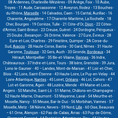
08 Ardennes, Charleville-Mézières - 09 Ariège, Foix - 10 Aube,
Troyes - 11 Aude, Carcassonne - 12 Aveyron, Rodez - 13 Bouches-
du-Rhône,
Marseille
- 14 Calvados, Caen - 15 Cantal, Aurillac - 16
Charente, Angoulême - 17 Charente-Maritime, La Rochelle - 18
Cher, Bourges - 19 Corrèze, Tulle - 21 Côte-d’Or,
Dijon
- 22 Côtes-
d’Armor, Saint-Brieuc - 23 Creuse, Guéret - 24 Dordogne, Périgueux -
25 Doubs ; Besançon - 26 Drôme, Valence - 27 Eure, Évreux - 28
Eure-et-Loir, Chartres - 29 Finistère, Quimper - 2A Corse-du-
Sud,
Ajaccio
- 2B Haute-Corse, Bastia - 30 Gard, Nîmes - 31 Haute-
Garonne,
Toulouse
- 32 Gers, Auch - 33 Gironde,
Bordeaux
- 34
Hérault, Montpellier - 35 Ille-et-Vilaine,
Rennes
- 36 Indre,
Châteauroux - 37 Indre-et-Loire, Tours - 38 Isère, Grenoble - 39 Jura,
Lons-le-Saunier - 40 – Landes, Mont-de-Marsan - 41 Loir-et-Cher,
Blois - 42 Loire, Saint-Étienne - 43 Haute-Loire, Le Puy-en-Velay - 44
Loire-Atlantique,
Nantes
- 45 Loiret,
Orléans
- 46 Lot, Cahors - 47
Lot-et-Garonne, Agen - 48 Lozère, Mende - 49 Maine-et-Loire,
Angers - 50 Manche, Saint-Lô - 51 Marne, Châlons-en-Champagne -
52 Haute-Marne, Chaumont - 53 Mayenne, Laval - 54 Meurthe-et-
Moselle, Nancy - 55 Meuse, Bar-le-Duc - 56 Morbihan, Vannes - 57
Moselle, Metz - 58 Nièvre, Nevers - 59 Nord,
Lille
- 60 Oise, Beauvais
– 61 Orne, Alençon - 62 Pas-de-Calais, Arras - 63 Puy-de-Dôme,