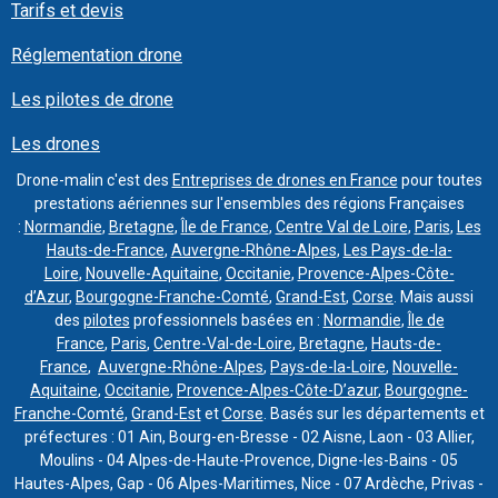
Tarifs et devis
Réglementation drone
Les pilotes de drone
Les drones
Drone-malin c'est des
Entreprises de drones en France
pour toutes
prestations aériennes sur l'ensembles des régions Françaises
:
Normandie
,
Bretagne
,
Île de France
,
Centre Val de Loire
,
Paris
,
Les
Hauts-de-France
,
Auvergne-Rhône-Alpes
,
Les Pays-de-la-
Loire
,
Nouvelle-Aquitaine
,
Occitanie
,
Provence-Alpes-Côte-
d’Azur
,
Bourgogne-Franche-Comté
,
Grand-Est
,
Corse
. Mais aussi
des
pilotes
professionnels basées en :
Normandie
,
Île de
France
,
Paris
,
Centre-Val-de-Loire
,
Bretagne
,
Hauts-de-
France
,
Auvergne-Rhône-Alpes
,
Pays-de-la-Loire
,
Nouvelle-
Aquitaine
,
Occitanie
,
Provence-Alpes-Côte-D’azur
,
Bourgogne-
Franche-Comté
,
Grand-Est
et
Corse
. Basés sur les départements et
préfectures : 01 Ain, Bourg-en-Bresse - 02 Aisne, Laon - 03 Allier,
Moulins - 04 Alpes-de-Haute-Provence, Digne-les-Bains - 05
Hautes-Alpes, Gap - 06 Alpes-Maritimes, Nice - 07 Ardèche, Privas -