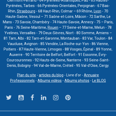
Clermont-Ferrand - 64 Pyrénées-Atlantiques, Pau - 65 Hautes-
Pyrénées, Tarbes - 66 Pyrénées-Orientales, Perpignan - 67 Bas-
Rhin,
Strasbourg
- 68 Haut-Rhin, Colmar – 69 Rhône,
Lyon
- 70
Haute-Saône, Vesoul – 71 Saône-et-Loire, Mâcon - 72 Sarthe, Le
Mans - 73 Savoie, Chambéry - 74 Haute-Savoie, Annecy - 75 – Paris,
Paris - 76 Seine-Maritime,
Rouen
– 77 Seine-et-Marne, Melun - 78
Yvelines, Versailles - 79 Deux-Sèvres, Niort - 80 Somme, Amiens –
81 Tarn, Albi - 82 Tarn-et-Garonne, Montauban - 83 Var, Toulon - 84
Vaucluse, Avignon - 85 Vendée, La Roche-sur-Yon - 86 Vienne,
Poitiers - 87 Haute-Vienne, Limoges - 88 Vosges, Épinal - 89 Yonne,
Auxerre - 90 Territoire de Belfort, Belfort - 91 Essonne, Évry-
Courcouronnes - 92 Hauts-de-Seine, Nanterre - 93 Seine-Saint-
Denis, Bobigny - 94 Val-de-Marne, Créteil - 95 Val-d’Oise, Cergy.
Plan du site
-
articles du blog
- Livre d'or -
Annuaire
Professionnels
-
Albums vidéos
-
Albums photos
-
Le BLOG