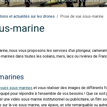
s, vidéastes, techniciens, télépilotes et autres pr
Vues aériennes par drone
ions et actualités sur les drones
Prise de vue sous-marine
ous-marine
marine, nous vous proposons les services d’un plongeur, camera
marines dans toutes les océans, mers, lacs ou rivières de Franc
-marines
 vues sous-marines
et vous réaliser des images de différents 
t équipé pour répondre à l’ensemble de vos besoins ! Que ce soit
r une vidéo sous-marine institutionnel ou publicitaire, un film s
 sur la vie sous-marine, une épave, un site remarquable ou autre