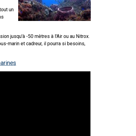
tout un
ms
ion jusqu'à -50 mètres à l'Air ou au Nitrox.
s-marin et cadreur, il pourra si besoins,
arines