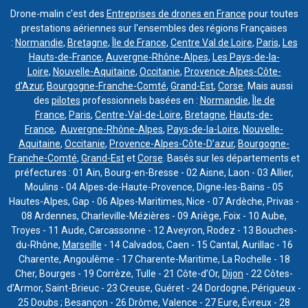
Drone-malin c'est des
Entreprises de drones en France
pour toutes
prestations aériennes sur l'ensembles des régions Françaises
:
Normandie
,
Bretagne
,
Île de France
,
Centre Val de Loire
,
Paris
,
Les
Hauts-de-France
,
Auvergne-Rhône-Alpes
,
Les Pays-de-la-
Loire
,
Nouvelle-Aquitaine
,
Occitanie
,
Provence-Alpes-Côte-
d’Azur
,
Bourgogne-Franche-Comté
,
Grand-Est
,
Corse
. Mais aussi
des
pilotes
professionnels basées en :
Normandie
,
Île de
France
,
Paris
,
Centre-Val-de-Loire
,
Bretagne
,
Hauts-de-
France
,
Auvergne-Rhône-Alpes
,
Pays-de-la-Loire
,
Nouvelle-
Aquitaine
,
Occitanie
,
Provence-Alpes-Côte-D’azur
,
Bourgogne-
Franche-Comté
,
Grand-Est
et
Corse
. Basés sur les départements et
préfectures : 01 Ain, Bourg-en-Bresse - 02 Aisne, Laon - 03 Allier,
Moulins - 04 Alpes-de-Haute-Provence, Digne-les-Bains - 05
Hautes-Alpes, Gap - 06 Alpes-Maritimes, Nice - 07 Ardèche, Privas -
08 Ardennes, Charleville-Mézières - 09 Ariège, Foix - 10 Aube,
Troyes - 11 Aude, Carcassonne - 12 Aveyron, Rodez - 13 Bouches-
du-Rhône,
Marseille
- 14 Calvados, Caen - 15 Cantal, Aurillac - 16
Charente, Angoulême - 17 Charente-Maritime, La Rochelle - 18
Cher, Bourges - 19 Corrèze, Tulle - 21 Côte-d’Or,
Dijon
- 22 Côtes-
d’Armor, Saint-Brieuc - 23 Creuse, Guéret - 24 Dordogne, Périgueux -
25 Doubs ; Besançon - 26 Drôme, Valence - 27 Eure, Évreux - 28