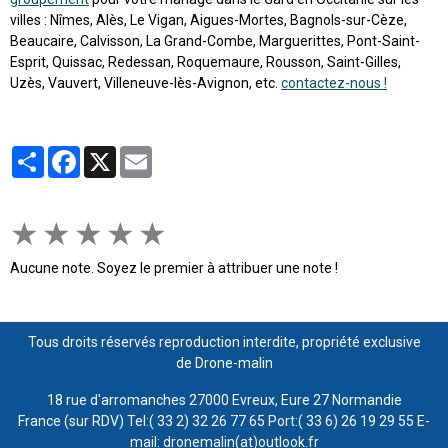
villes : Nîmes, Alès, Le Vigan, Aigues-Mortes, Bagnols-sur-Cèze,
Beaucaire, Calvisson, La Grand-Combe, Marguerittes, Pont-Saint-
Esprit, Quissac, Redessan, Roquemaure, Rousson, Saint-Gilles,
Uzès, Vauvert, Villeneuve-lès-Avignon, etc.
contactez-nous !
Partager
Facebook
X
Email
★
★
★
★
★
Aucune note. Soyez le premier à attribuer une note !
Tous droits réservés reproduction interdite, propriété exclusive
de Drone-malin
18 rue d'arromanches 27000 Evreux, Eure 27 Normandie
France (sur RDV) Tel:( 33 2) 32 26 77 65 Port:( 33 6) 26 19 29 55 E-
mail: dronemalin(at)outlook.fr