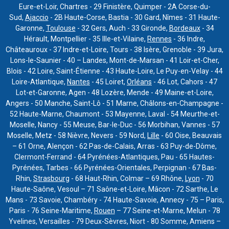
Eure-et-Loir, Chartres - 29 Finistère, Quimper - 2A Corse-du-
Sud,
Ajaccio
- 2B Haute-Corse, Bastia - 30 Gard, Nîmes - 31 Haute-
Garonne,
Toulouse
- 32 Gers, Auch - 33 Gironde,
Bordeaux
- 34
Hérault, Montpellier - 35 Ille-et-Vilaine,
Rennes
- 36 Indre,
Châteauroux - 37 Indre-et-Loire, Tours - 38 Isère, Grenoble - 39 Jura,
Lons-le-Saunier - 40 – Landes, Mont-de-Marsan - 41 Loir-et-Cher,
Blois - 42 Loire, Saint-Étienne - 43 Haute-Loire, Le Puy-en-Velay - 44
Loire-Atlantique,
Nantes
- 45 Loiret,
Orléans
- 46 Lot, Cahors - 47
Lot-et-Garonne, Agen - 48 Lozère, Mende - 49 Maine-et-Loire,
Angers - 50 Manche, Saint-Lô - 51 Marne, Châlons-en-Champagne -
52 Haute-Marne, Chaumont - 53 Mayenne, Laval - 54 Meurthe-et-
Moselle, Nancy - 55 Meuse, Bar-le-Duc - 56 Morbihan, Vannes - 57
Moselle, Metz - 58 Nièvre, Nevers - 59 Nord,
Lille
- 60 Oise, Beauvais
– 61 Orne, Alençon - 62 Pas-de-Calais, Arras - 63 Puy-de-Dôme,
Clermont-Ferrand - 64 Pyrénées-Atlantiques, Pau - 65 Hautes-
Pyrénées, Tarbes - 66 Pyrénées-Orientales, Perpignan - 67 Bas-
Rhin,
Strasbourg
- 68 Haut-Rhin, Colmar – 69 Rhône,
Lyon
- 70
Haute-Saône, Vesoul – 71 Saône-et-Loire, Mâcon - 72 Sarthe, Le
Mans - 73 Savoie, Chambéry - 74 Haute-Savoie, Annecy - 75 – Paris,
Paris - 76 Seine-Maritime,
Rouen
– 77 Seine-et-Marne, Melun - 78
Yvelines, Versailles - 79 Deux-Sèvres, Niort - 80 Somme, Amiens –