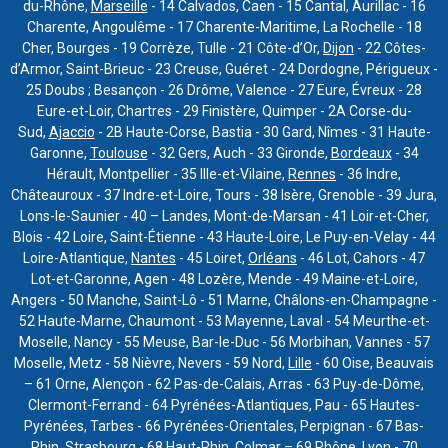
du-Rhône,
Marseille
- 14 Calvados, Caen - 15 Cantal, Aurillac - 16
Charente, Angoulême - 17 Charente-Maritime, La Rochelle - 18
Cher, Bourges - 19 Corrèze, Tulle - 21 Côte-d’Or,
Dijon
- 22 Côtes-
d’Armor, Saint-Brieuc - 23 Creuse, Guéret - 24 Dordogne, Périgueux -
25 Doubs ; Besançon - 26 Drôme, Valence - 27 Eure, Évreux - 28
Eure-et-Loir, Chartres - 29 Finistère, Quimper - 2A Corse-du-
Sud,
Ajaccio
- 2B Haute-Corse, Bastia - 30 Gard, Nîmes - 31 Haute-
Garonne,
Toulouse
- 32 Gers, Auch - 33 Gironde,
Bordeaux
- 34
Hérault, Montpellier - 35 Ille-et-Vilaine,
Rennes
- 36 Indre,
Châteauroux - 37 Indre-et-Loire, Tours - 38 Isère, Grenoble - 39 Jura,
Lons-le-Saunier - 40 – Landes, Mont-de-Marsan - 41 Loir-et-Cher,
Blois - 42 Loire, Saint-Étienne - 43 Haute-Loire, Le Puy-en-Velay - 44
Loire-Atlantique,
Nantes
- 45 Loiret,
Orléans
- 46 Lot, Cahors - 47
Lot-et-Garonne, Agen - 48 Lozère, Mende - 49 Maine-et-Loire,
Angers - 50 Manche, Saint-Lô - 51 Marne, Châlons-en-Champagne -
52 Haute-Marne, Chaumont - 53 Mayenne, Laval - 54 Meurthe-et-
Moselle, Nancy - 55 Meuse, Bar-le-Duc - 56 Morbihan, Vannes - 57
Moselle, Metz - 58 Nièvre, Nevers - 59 Nord,
Lille
- 60 Oise, Beauvais
– 61 Orne, Alençon - 62 Pas-de-Calais, Arras - 63 Puy-de-Dôme,
Clermont-Ferrand - 64 Pyrénées-Atlantiques, Pau - 65 Hautes-
Pyrénées, Tarbes - 66 Pyrénées-Orientales, Perpignan - 67 Bas-
Rhin,
Strasbourg
- 68 Haut-Rhin, Colmar – 69 Rhône,
Lyon
- 70