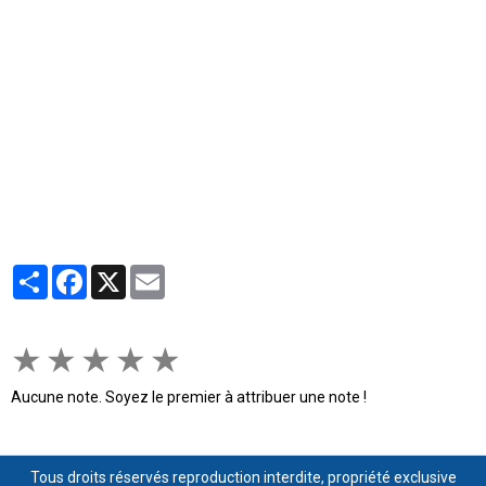
Partager
Facebook
X
Email
★
★
★
★
★
Aucune note. Soyez le premier à attribuer une note !
Tous droits réservés reproduction interdite, propriété exclusive