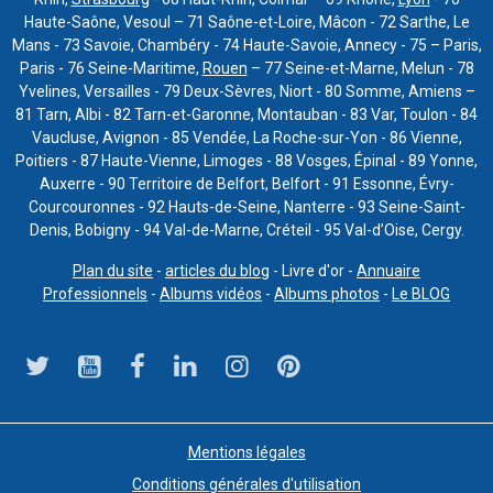
Haute-Saône, Vesoul – 71 Saône-et-Loire, Mâcon - 72 Sarthe, Le
Mans - 73 Savoie, Chambéry - 74 Haute-Savoie, Annecy - 75 – Paris,
Paris - 76 Seine-Maritime,
Rouen
– 77 Seine-et-Marne, Melun - 78
Yvelines, Versailles - 79 Deux-Sèvres, Niort - 80 Somme, Amiens –
81 Tarn, Albi - 82 Tarn-et-Garonne, Montauban - 83 Var, Toulon - 84
Vaucluse, Avignon - 85 Vendée, La Roche-sur-Yon - 86 Vienne,
Poitiers - 87 Haute-Vienne, Limoges - 88 Vosges, Épinal - 89 Yonne,
Auxerre - 90 Territoire de Belfort, Belfort - 91 Essonne, Évry-
Courcouronnes - 92 Hauts-de-Seine, Nanterre - 93 Seine-Saint-
Denis, Bobigny - 94 Val-de-Marne, Créteil - 95 Val-d’Oise, Cergy.
Plan du site
-
articles du blog
- Livre d'or -
Annuaire
Professionnels
-
Albums vidéos
-
Albums photos
-
Le BLOG
Mentions légales
Conditions générales d'utilisation