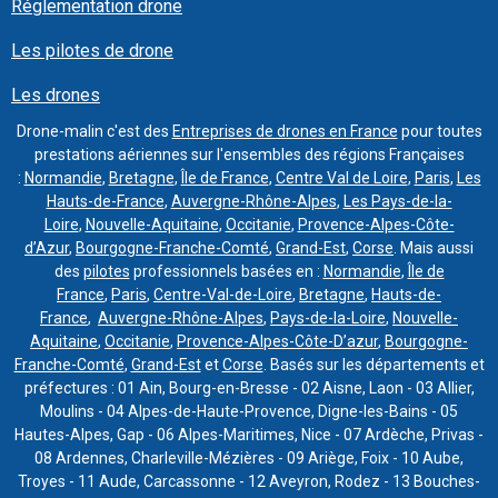
Réglementation drone
Les pilotes de drone
Les drones
Drone-malin c'est des
Entreprises de drones en France
pour toutes
prestations aériennes sur l'ensembles des régions Françaises
:
Normandie
,
Bretagne
,
Île de France
,
Centre Val de Loire
,
Paris
,
Les
Hauts-de-France
,
Auvergne-Rhône-Alpes
,
Les Pays-de-la-
Loire
,
Nouvelle-Aquitaine
,
Occitanie
,
Provence-Alpes-Côte-
d’Azur
,
Bourgogne-Franche-Comté
,
Grand-Est
,
Corse
. Mais aussi
des
pilotes
professionnels basées en :
Normandie
,
Île de
France
,
Paris
,
Centre-Val-de-Loire
,
Bretagne
,
Hauts-de-
France
,
Auvergne-Rhône-Alpes
,
Pays-de-la-Loire
,
Nouvelle-
Aquitaine
,
Occitanie
,
Provence-Alpes-Côte-D’azur
,
Bourgogne-
Franche-Comté
,
Grand-Est
et
Corse
. Basés sur les départements et
préfectures : 01 Ain, Bourg-en-Bresse - 02 Aisne, Laon - 03 Allier,
Moulins - 04 Alpes-de-Haute-Provence, Digne-les-Bains - 05
Hautes-Alpes, Gap - 06 Alpes-Maritimes, Nice - 07 Ardèche, Privas -
08 Ardennes, Charleville-Mézières - 09 Ariège, Foix - 10 Aube,
Troyes - 11 Aude, Carcassonne - 12 Aveyron, Rodez - 13 Bouches-