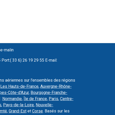
ne-malin
Port:( 33 6) 26 19 29 55 E-mail:
ons aériennes sur l'ensembles des régions
,
Les Hauts-de-France
,
Auvergne-Rhône-
pes-Côte-d’Azur
,
Bourgogne-Franche-
 :
Normandie
,
Île de France
,
Paris
,
Centre-
s
,
Pays-de-la-Loire
,
Nouvelle-
omté
,
Grand-Est
et
Corse
. Basés sur les