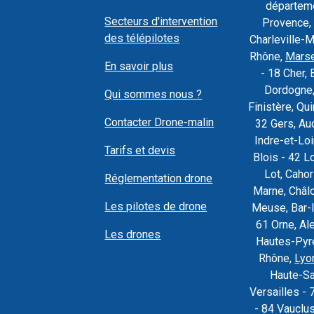
départeme
Secteurs d'intervention
Provence, 
des télépilotes
Charleville-
Rhône,
Marse
En savoir plus
- 18 Cher, 
Dordogne,
Qui sommes nous ?
Finistère, Q
Contacter Drone-malin
32 Gers, Au
Indre-et-Loi
Tarifs et devis
Blois - 42 L
Lot, Caho
Réglementation drone
Marne, Châl
Les pilotes de drone
Meuse, Bar-l
61 Orne, Al
Les drones
Hautes-Pyré
Rhône,
Lyo
Haute-Sa
Versailles - 
- 84 Vauclu