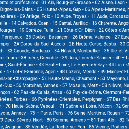
nts et préfectures : 01 Ain, Bourg-en-Bresse - 02 Aisne, Laon - 
Digne-les-Bains - 05 Hautes-Alpes, Gap - 06 Alpes-Maritimes, N
Mézières - 09 Ariège, Foix - 10 Aube, Troyes - 11 Aude, Carcas
ille
- 14 Calvados, Caen - 15 Cantal, Aurillac - 16 Charente, Ang
Bourges - 19 Corrèze, Tulle - 21 Côte-d’Or,
Dijon
- 22 Côtes-d’Armo
 Périgueux - 25 Doubs ; Besançon - 26 Drôme, Valence - 27 Eure, 
uimper - 2A Corse-du-Sud,
Ajaccio
- 2B Haute-Corse, Bastia - 30 
ch - 33 Gironde,
Bordeaux
- 34 Hérault, Montpellier - 35 Ille-et-Vi
re, Tours - 38 Isère, Grenoble - 39 Jura, Lons-le-Saunier - 40 –
oire, Saint-Étienne - 43 Haute-Loire, Le Puy-en-Velay - 44 Loire-
rs - 47 Lot-et-Garonne, Agen - 48 Lozère, Mende - 49 Maine-et-L
ons-en-Champagne - 52 Haute-Marne, Chaumont - 53 Mayenne, La
e-Duc - 56 Morbihan, Vannes - 57 Moselle, Metz - 58 Nièvre, Ne
ençon - 62 Pas-de-Calais, Arras - 63 Puy-de-Dôme, Clermont-Fer
nées, Tarbes - 66 Pyrénées-Orientales, Perpignan - 67 Bas-Rhi
n
- 70 Haute-Saône, Vesoul – 71 Saône-et-Loire, Mâcon - 72 Sar
voie, Annecy - 75 – Paris, Paris - 76 Seine-Maritime,
Rouen
– 77
79 Deux-Sèvres, Niort - 80 Somme, Amiens – 81 Tarn, Albi - 82 T
se, Avignon - 85 Vendée, La Roche-sur-Yon - 86 Vienne, Poitier