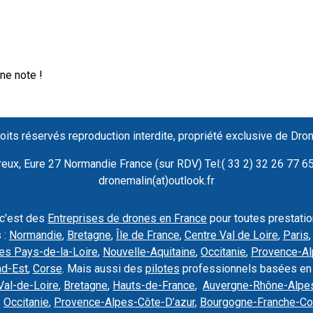
ne note !
oits réservés reproduction interdite, propriété exclusive de Dro
ux, Eure 27 Normandie France (sur RDV) Tel:( 33 2) 32 26 77 65 
dronemalin(at)outlook.fr
 c'est des
Entreprises de drones en France
pour toutes prestati
 :
Normandie
,
Bretagne
,
Île de France
,
Centre Val de Loire
,
Paris
es Pays-de-la-Loire
,
Nouvelle-Aquitaine
,
Occitanie
,
Provence-Al
nd-Est
,
Corse
. Mais aussi des
pilotes
professionnels basées en
Val-de-Loire
,
Bretagne
,
Hauts-de-France
,
Auvergne-Rhône-Alpe
,
Occitanie
,
Provence-Alpes-Côte-D’azur
,
Bourgogne-Franche-C