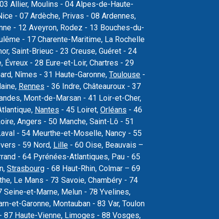
03 Allier, Moulins - 04 Alpes-de-Haute-
ice - 07 Ardèche, Privas - 08 Ardennes,
sonne - 12 Aveyron, Rodez - 13 Bouches-du-
oulême - 17 Charente-Maritime, La Rochelle
r, Saint-Brieuc - 23 Creuse, Guéret - 24
Évreux - 28 Eure-et-Loir, Chartres - 29
Gard, Nîmes - 31 Haute-Garonne,
Toulouse
-
laine,
Rennes
- 36 Indre, Châteauroux - 37
 Landes, Mont-de-Marsan - 41 Loir-et-Cher,
Atlantique,
Nantes
- 45 Loiret,
Orléans
- 46
oire, Angers - 50 Manche, Saint-Lô - 51
val - 54 Meurthe-et-Moselle, Nancy - 55
vers - 59 Nord,
Lille
- 60 Oise, Beauvais –
rand - 64 Pyrénées-Atlantiques, Pau - 65
n,
Strasbourg
- 68 Haut-Rhin, Colmar – 69
the, Le Mans - 73 Savoie, Chambéry - 74
 Seine-et-Marne, Melun - 78 Yvelines,
arn-et-Garonne, Montauban - 83 Var, Toulon
s - 87 Haute-Vienne, Limoges - 88 Vosges,