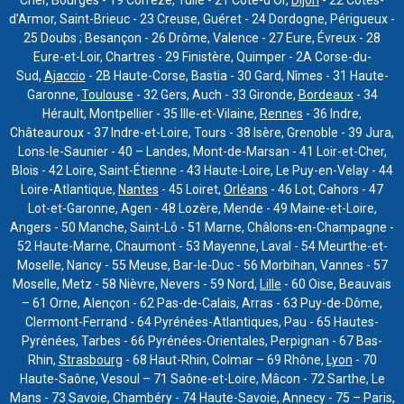
Cher, Bourges - 19 Corrèze, Tulle - 21 Côte-d’Or,
Dijon
- 22 Côtes-
d’Armor, Saint-Brieuc - 23 Creuse, Guéret - 24 Dordogne, Périgueux -
25 Doubs ; Besançon - 26 Drôme, Valence - 27 Eure, Évreux - 28
Eure-et-Loir, Chartres - 29 Finistère, Quimper - 2A Corse-du-
Sud,
Ajaccio
- 2B Haute-Corse, Bastia - 30 Gard, Nîmes - 31 Haute-
Garonne,
Toulouse
- 32 Gers, Auch - 33 Gironde,
Bordeaux
- 34
Hérault, Montpellier - 35 Ille-et-Vilaine,
Rennes
- 36 Indre,
Châteauroux - 37 Indre-et-Loire, Tours - 38 Isère, Grenoble - 39 Jura,
Lons-le-Saunier - 40 – Landes, Mont-de-Marsan - 41 Loir-et-Cher,
Blois - 42 Loire, Saint-Étienne - 43 Haute-Loire, Le Puy-en-Velay - 44
Loire-Atlantique,
Nantes
- 45 Loiret,
Orléans
- 46 Lot, Cahors - 47
Lot-et-Garonne, Agen - 48 Lozère, Mende - 49 Maine-et-Loire,
Angers - 50 Manche, Saint-Lô - 51 Marne, Châlons-en-Champagne -
52 Haute-Marne, Chaumont - 53 Mayenne, Laval - 54 Meurthe-et-
Moselle, Nancy - 55 Meuse, Bar-le-Duc - 56 Morbihan, Vannes - 57
Moselle, Metz - 58 Nièvre, Nevers - 59 Nord,
Lille
- 60 Oise, Beauvais
– 61 Orne, Alençon - 62 Pas-de-Calais, Arras - 63 Puy-de-Dôme,
Clermont-Ferrand - 64 Pyrénées-Atlantiques, Pau - 65 Hautes-
Pyrénées, Tarbes - 66 Pyrénées-Orientales, Perpignan - 67 Bas-
Rhin,
Strasbourg
- 68 Haut-Rhin, Colmar – 69 Rhône,
Lyon
- 70
Haute-Saône, Vesoul – 71 Saône-et-Loire, Mâcon - 72 Sarthe, Le
Mans - 73 Savoie, Chambéry - 74 Haute-Savoie, Annecy - 75 – Paris,