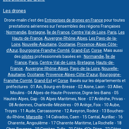
Les drones
Drone-malin c'est des
Entreprises de drones en France
pour toutes
prestations aériennes sur l'ensembles des régions Françaises
:
Normandie
,
Bretagne
,
Île de France
,
Centre Val de Loire
,
Paris
,
Les
Hauts-de-France
,
Auvergne-Rhône-Alpes
,
Les Pays-de-la-
Loire
,
Nouvelle-Aquitaine
,
Occitanie
,
Provence-Alpes-Côte-
d’Azur
,
Bourgogne-Franche-Comté
,
Grand-Est
,
Corse
. Mais aussi
des
pilotes
professionnels basées en :
Normandie
,
Île de
France
,
Paris
,
Centre-Val-de-Loire
,
Bretagne
,
Hauts-de-
France
,
Auvergne-Rhône-Alpes
,
Pays-de-la-Loire
,
Nouvelle-
Aquitaine
,
Occitanie
,
Provence-Alpes-Côte-D’azur
,
Bourgogne-
Franche-Comté
,
Grand-Est
et
Corse
. Basés sur les départements et
préfectures : 01 Ain, Bourg-en-Bresse - 02 Aisne, Laon - 03 Allier,
Moulins - 04 Alpes-de-Haute-Provence, Digne-les-Bains - 05
Hautes-Alpes, Gap - 06 Alpes-Maritimes, Nice - 07 Ardèche, Privas -
08 Ardennes, Charleville-Mézières - 09 Ariège, Foix - 10 Aube,
Troyes - 11 Aude, Carcassonne - 12 Aveyron, Rodez - 13 Bouches-
du-Rhône,
Marseille
- 14 Calvados, Caen - 15 Cantal, Aurillac - 16
Charente, Angoulême - 17 Charente-Maritime, La Rochelle - 18