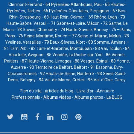
Clermont-Ferrand - 64 Pyrénées-Atlantiques, Pau - 65 Hautes-
Pyrénées, Tarbes - 66 Pyrénées-Orientales, Perpignan - 67 Bas-
Rhin,
Strasbourg
- 68 Haut-Rhin, Colmar – 69 Rhône,
Lyon
- 70
Haute-Saône, Vesoul – 71 Saône-et-Loire, Mâcon - 72 Sarthe, Le
Mans - 73 Savoie, Chambéry - 74 Haute-Savoie, Annecy - 75 – Paris,
Paris - 76 Seine-Maritime,
Rouen
– 77 Seine-et-Marne, Melun - 78
Yvelines, Versailles - 79 Deux-Sèvres, Niort - 80 Somme, Amiens –
81 Tarn, Albi - 82 Tarn-et-Garonne, Montauban - 83 Var, Toulon - 84
Vaucluse, Avignon - 85 Vendée, La Roche-sur-Yon - 86 Vienne,
Poitiers - 87 Haute-Vienne, Limoges - 88 Vosges, Épinal - 89 Yonne,
Auxerre - 90 Territoire de Belfort, Belfort - 91 Essonne, Évry-
Courcouronnes - 92 Hauts-de-Seine, Nanterre - 93 Seine-Saint-
Denis, Bobigny - 94 Val-de-Marne, Créteil - 95 Val-d’Oise, Cergy.
Plan du site
-
articles du blog
- Livre d'or -
Annuaire
Professionnels
-
Albums vidéos
-
Albums photos
-
Le BLOG