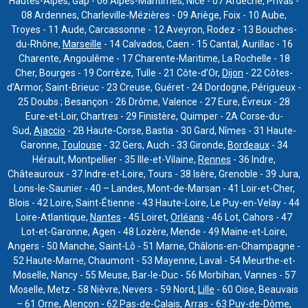
Hautes-Alpes, Gap - 06 Alpes-Maritimes, Nice - 07 Ardèche, Privas -
08 Ardennes, Charleville-Mézières - 09 Ariège, Foix - 10 Aube,
Troyes - 11 Aude, Carcassonne - 12 Aveyron, Rodez - 13 Bouches-
du-Rhône,
Marseille
- 14 Calvados, Caen - 15 Cantal, Aurillac - 16
Charente, Angoulême - 17 Charente-Maritime, La Rochelle - 18
Cher, Bourges - 19 Corrèze, Tulle - 21 Côte-d’Or,
Dijon
- 22 Côtes-
d’Armor, Saint-Brieuc - 23 Creuse, Guéret - 24 Dordogne, Périgueux -
25 Doubs ; Besançon - 26 Drôme, Valence - 27 Eure, Évreux - 28
Eure-et-Loir, Chartres - 29 Finistère, Quimper - 2A Corse-du-
Sud,
Ajaccio
- 2B Haute-Corse, Bastia - 30 Gard, Nîmes - 31 Haute-
Garonne,
Toulouse
- 32 Gers, Auch - 33 Gironde,
Bordeaux
- 34
Hérault, Montpellier - 35 Ille-et-Vilaine,
Rennes
- 36 Indre,
Châteauroux - 37 Indre-et-Loire, Tours - 38 Isère, Grenoble - 39 Jura,
Lons-le-Saunier - 40 – Landes, Mont-de-Marsan - 41 Loir-et-Cher,
Blois - 42 Loire, Saint-Étienne - 43 Haute-Loire, Le Puy-en-Velay - 44
Loire-Atlantique,
Nantes
- 45 Loiret,
Orléans
- 46 Lot, Cahors - 47
Lot-et-Garonne, Agen - 48 Lozère, Mende - 49 Maine-et-Loire,
Angers - 50 Manche, Saint-Lô - 51 Marne, Châlons-en-Champagne -
52 Haute-Marne, Chaumont - 53 Mayenne, Laval - 54 Meurthe-et-
Moselle, Nancy - 55 Meuse, Bar-le-Duc - 56 Morbihan, Vannes - 57
Moselle, Metz - 58 Nièvre, Nevers - 59 Nord,
Lille
- 60 Oise, Beauvais
– 61 Orne, Alençon - 62 Pas-de-Calais, Arras - 63 Puy-de-Dôme,