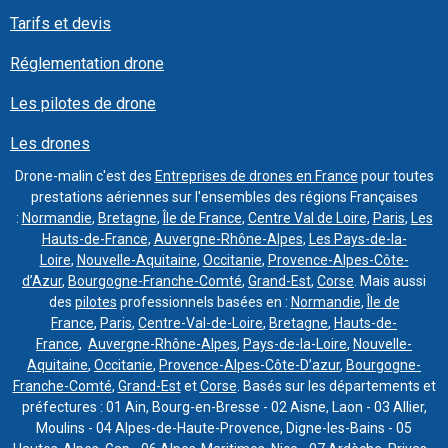
Tarifs et devis
Réglementation drone
Les pilotes de drone
Les drones
Drone-malin c'est des
Entreprises de drones en France
pour toutes
prestations aériennes sur l'ensembles des régions Françaises
:
Normandie
,
Bretagne
,
Île de France
,
Centre Val de Loire
,
Paris
,
Les
Hauts-de-France
,
Auvergne-Rhône-Alpes
,
Les Pays-de-la-
Loire
,
Nouvelle-Aquitaine
,
Occitanie
,
Provence-Alpes-Côte-
d’Azur
,
Bourgogne-Franche-Comté
,
Grand-Est
,
Corse
. Mais aussi
des
pilotes
professionnels basées en :
Normandie
,
Île de
France
,
Paris
,
Centre-Val-de-Loire
,
Bretagne
,
Hauts-de-
France
,
Auvergne-Rhône-Alpes
,
Pays-de-la-Loire
,
Nouvelle-
Aquitaine
,
Occitanie
,
Provence-Alpes-Côte-D’azur
,
Bourgogne-
Franche-Comté
,
Grand-Est
et
Corse
. Basés sur les départements et
préfectures : 01 Ain, Bourg-en-Bresse - 02 Aisne, Laon - 03 Allier,
Moulins - 04 Alpes-de-Haute-Provence, Digne-les-Bains - 05